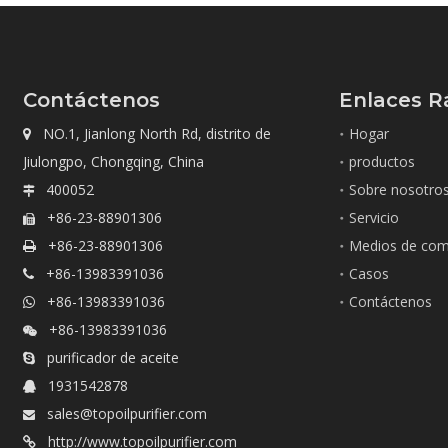
Contáctenos
Enlaces R
NO.1, Jianlong North Rd, distrito de
Hogar

Jiulongpo, Chongqing, China
productos
400052
Sobre nosotro

+86-23-88901306
Servicio

+86-23-88901306
Medios de com

+86-13983391036
Casos

+86-13983391036
Contáctenos

+86-13983391036

purificador de aceite

1931542878

sales@topoilpurifier.com

http://www.topoilpurifier.com
