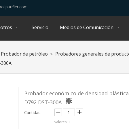
oilpurifier.com
otros
Servicio
Medios de Comunicación
Probador de petróleo
»
Probadores generales de producto
-300A
Probador económico de densidad plástic
D792 DST-300A
Cantidad:
valores
0