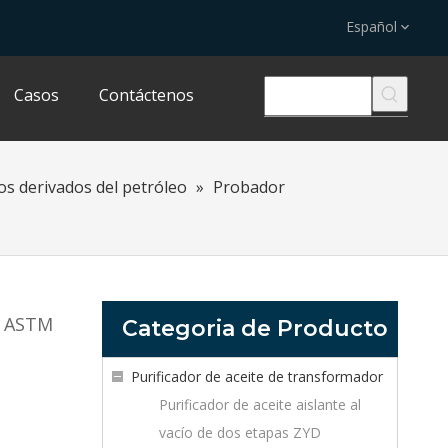
Español
Casos
Contáctenos
s derivados del petróleo
»
Probador
a ASTM
Categoria de Producto
Purificador de aceite de transformador
Purificador de aceite aislante al
vacío de dos etapas ZYD