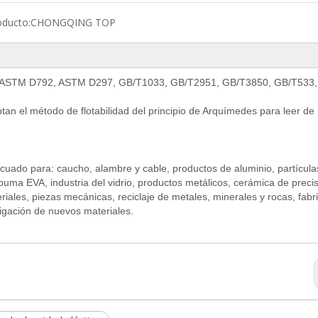
oducto:
CHONGQING TOP
ún ASTM D792, ASTM D297, GB/T1033, GB/T2951, GB/T3850, GB/T533
tan el método de flotabilidad del principio de Arquímedes para leer d
ado para: caucho, alambre y cable, productos de aluminio, partícula
puma EVA, industria del vidrio, productos metálicos, cerámica de precis
riales, piezas mecánicas, reciclaje de metales, minerales y rocas, fabr
stigación de nuevos materiales.