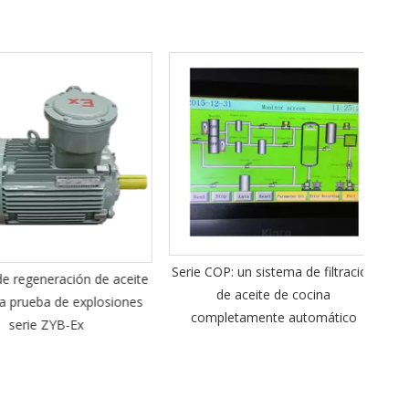
Prob
Serie COP: un sistema de filtración
egeneración de aceite
de aceite de cocina
rueba de explosiones
completamente automático
rie ZYB-Ex