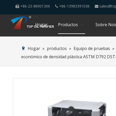
+86-23-88901306
+86-13983391036
sales@top



Hogar
Productos
Sobre Nos
Hogar
»
productos
»
Equipo de pruebas
»
económico de densidad plástica ASTM D792 DST