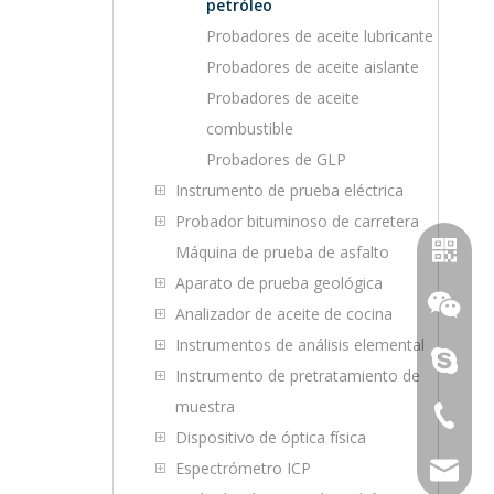
petróleo
Probadores de aceite lubricante
Probadores de aceite aislante
Probadores de aceite
combustible
Probadores de GLP
Instrumento de prueba eléctrica
Probador bituminoso de carretera
Máquina de prueba de asfalto
Aparato de prueba geológica
Analizador de aceite de cocina
Instrumentos de análisis elemental
purifica
Instrumento de pretratamiento de
muestra
+86-23-
Dispositivo de óptica física
WhatsA
Espectrómetro ICP
sales@to