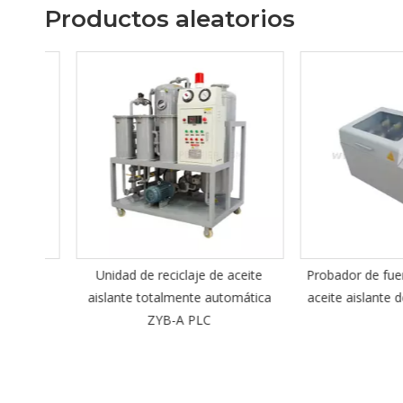
Productos aleatorios
ante
Unidad de reciclaje de aceite
Probador de fuerza d
serie
aislante totalmente automática
aceite aislante de tre
ZYB-A PLC