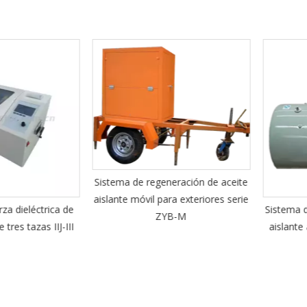
Sistema de regeneración de aceite
aislante móvil para exteriores serie
ieléctrica de
Sistema de r
ZYB-M
s tazas IIJ-III
aislante a p
se