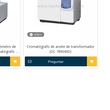
vídeo
rómetro de
Cromatógrafo de aceite de transformador
matógrafo de
(GC-7890MD)
a
Preguntar