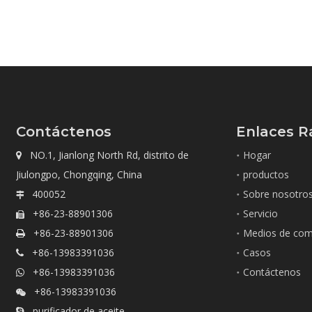
Contáctenos
Enlaces R
NO.1, Jianlong North Rd, distrito de
Hogar

Jiulongpo, Chongqing, China
productos
400052
Sobre nosotro

+86-23-88901306
Servicio

+86-23-88901306
Medios de com

+86-13983391036
Casos

+86-13983391036
Contáctenos

+86-13983391036

purificador de aceite
