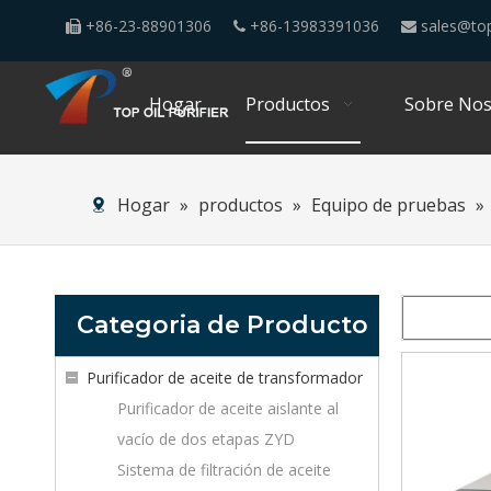
+86-23-88901306
+86-13983391036
sales@top



Hogar
Productos
Sobre Nos
Hogar
»
productos
»
Equipo de pruebas
»
Categoria de Producto
Purificador de aceite de transformador
Purificador de aceite aislante al
vacío de dos etapas ZYD
Sistema de filtración de aceite