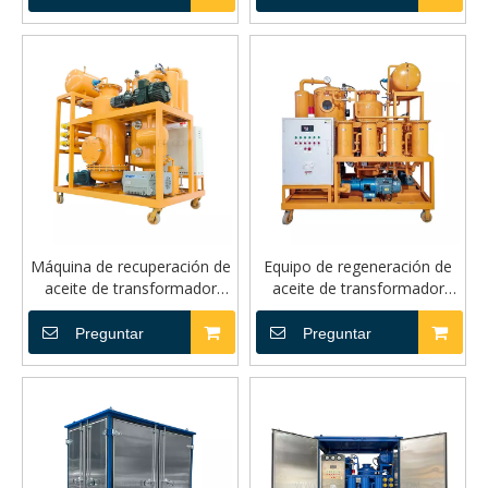
Máquina de recuperación de
Equipo de regeneración de
aceite de transformador
aceite de transformador
completamente automática
ZYD-I
ZYD-IA PLC
Preguntar
Preguntar