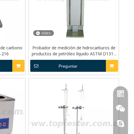
vídeo
 de carbono
Probador de medición de hidrocarburos de
-216
productos de petróleo líquido ASTM D1319
Modelo TP-215
Preguntar
purifica