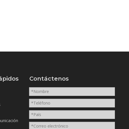
ápidos
Contáctenos
s
unicación