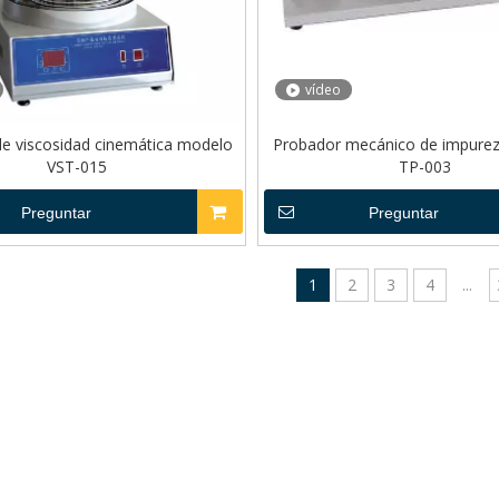
vídeo
e viscosidad cinemática modelo
Probador mecánico de impure
VST-015
TP-003
Preguntar
Preguntar
1
2
3
4
...