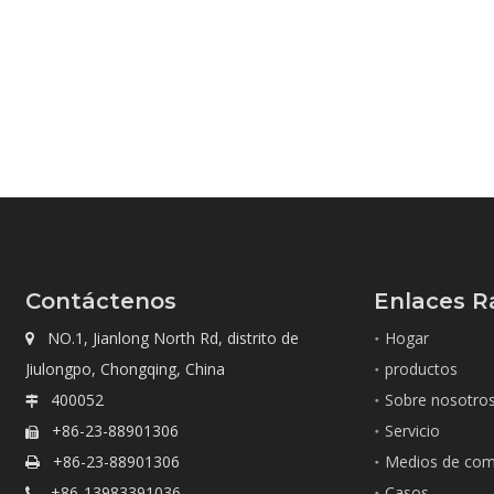
Contáctenos
Enlaces R
NO.1, Jianlong North Rd, distrito de
Hogar

Jiulongpo, Chongqing, China
productos
400052
Sobre nosotro

+86-23-88901306
Servicio

+86-23-88901306
Medios de com

+86-13983391036
Casos
