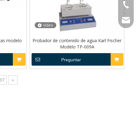
+86-23-
WhatsA
sales@to
vídeo
wechat
zas modelo
Probador de contenido de agua Karl Fischer
Modelo TP-009A
Preguntar
37
»