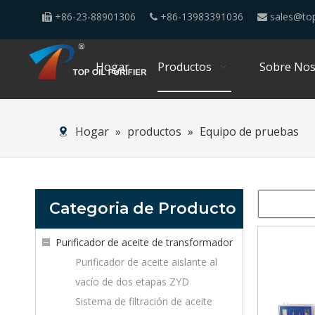
+86-23-88901306
+86-13983391036
sales@top



Hogar
Productos
Sobre Nos
Hogar
»
productos
»
Equipo de pruebas
Categoria de Producto
Purificador de aceite de transformador
Purificador de aceite aislante al
vacío de dos etapas ZYD
Sistema de filtración de aceite