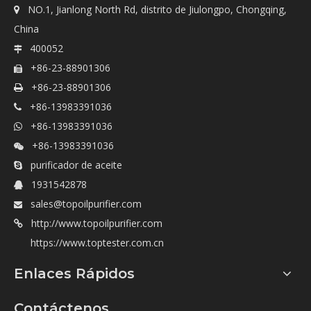
NO.1, Jianlong North Rd, distrito de Jiulongpo, Chongqing,

China
400052

+86-23-88901306

+86-23-88901306

+86-13983391036

+86-13983391036

+86-13983391036

purificador de aceite

1931542878

sales@topoilpurifier.com

http://www.topoilpurifier.com

https://www.toptester.com.cn
Enlaces Rápidos
Contáctenos