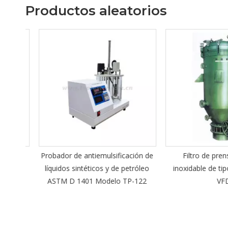
Productos aleatorios
ante
Probador de antiemulsificación de
Filtro de prensa
serie
líquidos sintéticos y de petróleo
inoxidable de tipo v
ASTM D 1401 Modelo TP-122
VFD