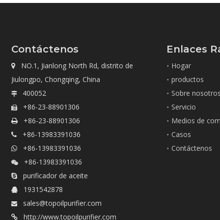
Contáctenos
Enlaces R
NO.1, Jianlong North Rd, distrito de
Hogar

Jiulongpo, Chongqing, China
productos
400052
Sobre nosotro

+86-23-88901306
Servicio

+86-23-88901306
Medios de com

+86-13983391036
Casos

+86-13983391036
Contáctenos

+86-13983391036

purificador de aceite

1931542878

sales@topoilpurifier.com

http://www.topoilpurifier.com
