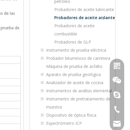
petróleo
Probadores de aceite lubricante
s de las
Probadores de aceite aislante
Probadores de aceite
e prueba de
combustible
Probadores de GLP
Instrumento de prueba eléctrica
Probador bituminoso de carretera
Máquina de prueba de asfalto
Aparato de prueba geológica
Analizador de aceite de cocina
Instrumentos de análisis elemental
purifica
Instrumento de pretratamiento de
muestra
+86-23-
Dispositivo de óptica física
WhatsA
Espectrómetro ICP
sales@to