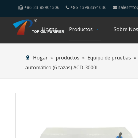
+86-23-88901306
+86-13983391036
sales@top



Hogar
Productos
Sobre Nos
Hogar
»
productos
»
Equipo de pruebas
»
automático (6 tazas) ACD-3000I