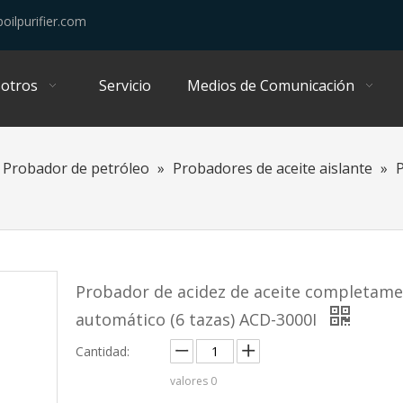
oilpurifier.com
otros
Servicio
Medios de Comunicación
Probador de petróleo
»
Probadores de aceite aislante
»
P
Probador de acidez de aceite completam
automático (6 tazas) ACD-3000I
Cantidad:
valores
0