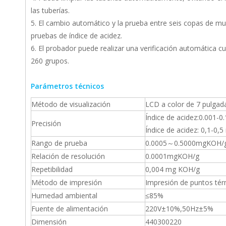
las tuberías.
5. El cambio automático y la prueba entre seis copas de mu
pruebas de índice de acidez.
6. El probador puede realizar una verificación automática 
260 grupos.
Parámetros técnicos
Método de visualización
LCD a color de 7 pulgad
Índice de acidez:0.001
Precisión
Índice de acidez: 0,1-0
Rango de prueba
0.0005～0.5000mgKOH/
Relación de resolución
0.0001mgKOH/g
Repetibilidad
0,004 mg KOH/g
Método de impresión
Impresión de puntos tér
Humedad ambiental
≤85%
Fuente de alimentación
220V±10%,50Hz±5%
Dimensión
440300220