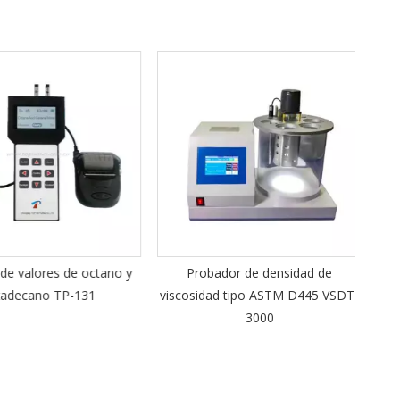
Medi
l
 valores de octano y
Probador de densidad de
ecano TP-131
viscosidad tipo ASTM D445 VSDT-
3000