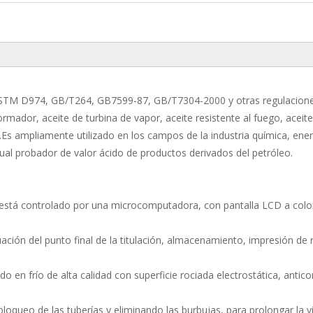
ASTM D974, GB/T264, GB7599-87, GB/T7304-2000 y otras regulacion
ormador, aceite de turbina de vapor, aceite resistente al fuego, aceite
.Es ampliamente utilizado en los campos de la industria química, ener
actual probador de valor ácido de productos derivados del petróleo.
y está controlado por una microcomputadora, con pantalla LCD a col
luación del punto final de la titulación, almacenamiento, impresión de 
o en frío de alta calidad con superficie rociada electrostática, antico
loqueo de las tuberías y eliminando las burbujas, para prolongar la vi