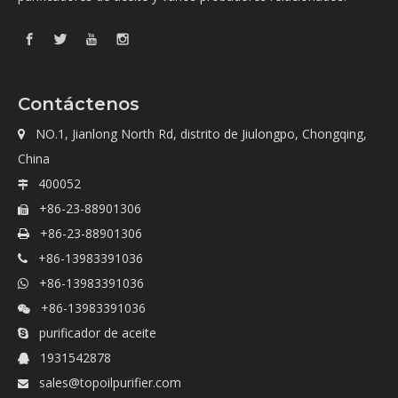
Contáctenos
NO.1, Jianlong North Rd, distrito de Jiulongpo, Chongqing,

China
400052

+86-23-88901306

+86-23-88901306

+86-13983391036

+86-13983391036

+86-13983391036

purificador de aceite

1931542878

sales@topoilpurifier.com
