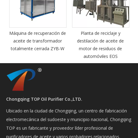
Máquina de recuperación de
Planta de reciclaje y
M
aceite de transformador
destilación de aceite de
totalmente cerrada ZYB-W
motor de residuos de
automóviles EOS
Chongqing TOP Oil Purifier Co.,LTD.
Ubicado en la ciudad de Chongqing, un centro de fabricación
electromecánica del sudoeste y municipio nacional, Chongqing
TOP es un fabricante y proveedor líder profesional de
purificadores de aceite y varios probadores relacionados.