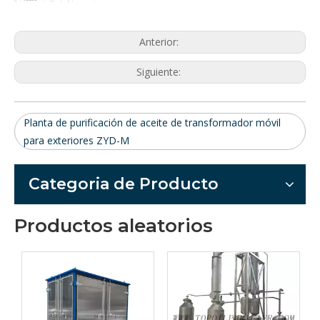
filtrado
micrón
≤1 (sin carbono libre)
la impureza
Valor β
%
98
Limpieza
NAS1638
≤ 6
Anterior:
Siguiente:
Planta de purificación de aceite de transformador móvil
para exteriores ZYD-M
Categoria de Producto
Productos aleatorios