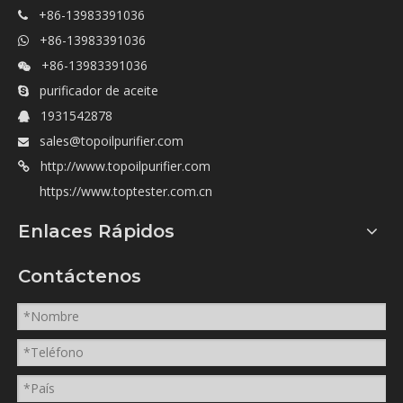
+86-13983391036

+86-13983391036

+86-13983391036

purificador de aceite

1931542878

sales@topoilpurifier.com

http://www.topoilpurifier.com

https://www.toptester.com.cn
Enlaces Rápidos
Contáctenos