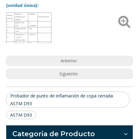
(unidad única):
Nombre y
Cantidad
Número
especificación
Observaciones
de serie
Modelo
Anfitrión
TPC-
1
1
200
establecer
Fusible
Φ6×30
1 PC
2
10 A
Termómetro
5
2
piezas
－
3
110 ℃
～
GB/T514 GB1
Adaptador de
1 PC
Acero inoxidable
4
termómetro
5
Copa de prueba
1 PC
Latón
encendedor
1 PC
Pulso de alta
6
electronico
frecuencia
Anterior:
Siguiente:
Probador de punto de inflamación de copa cerrada
ASTM D93
ASTM D93
Categoria de Producto