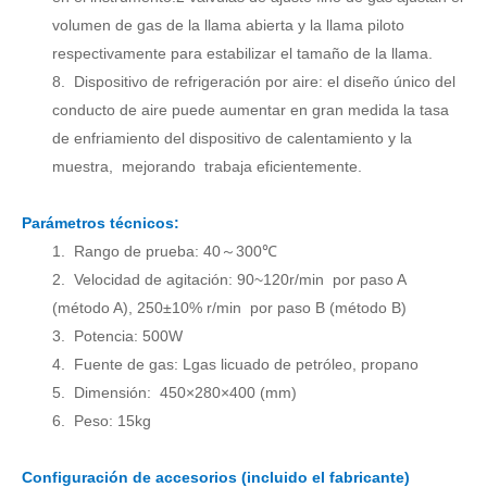
volumen de gas de la llama abierta y la llama piloto
respectivamente para estabilizar el tamaño de la llama.
8.
Dispositivo de refrigeración por aire: el diseño único del
conducto de aire puede aumentar en gran medida la tasa
de enfriamiento del dispositivo de calentamiento y la
muestra
,
mejorando
trabaja eficientemente.
Parámetros técnicos:
1.
Rango de prueba
: 40
300℃
～
2.
Velocidad de agitación: 90~120r/min
por
paso A
(método A), 250±10% r/min
por
paso B (método B)
3.
Potencia: 500W
4.
Fuente de gas:
L
gas licuado de petróleo, propano
5.
Dimensión:
450×280×400 (mm)
6.
Peso: 15kg
Configuración de accesorios (incluido el fabricante)