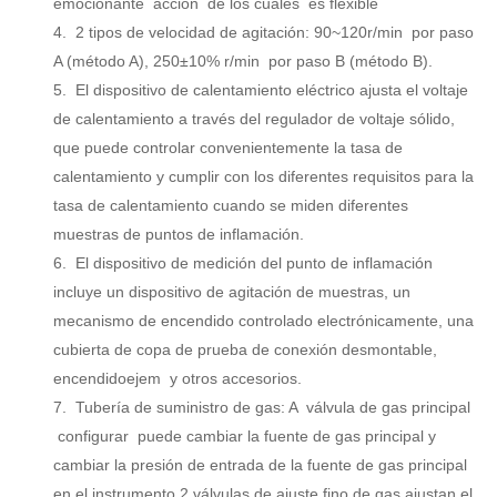
emocionante
acción
de los cuales
es flexible
4.
2 tipos de velocidad de agitación: 90~120r/min
por
paso
A (método A), 250±10% r/min
por
paso B (método B).
5.
El dispositivo de calentamiento eléctrico ajusta el voltaje
de calentamiento a través del regulador de voltaje sólido,
que puede controlar convenientemente la tasa de
calentamiento y cumplir con los diferentes requisitos para la
tasa de calentamiento cuando se miden diferentes
muestras de puntos de inflamación.
6.
El dispositivo de medición del punto de inflamación
incluye un dispositivo de agitación de muestras, un
mecanismo de encendido controlado electrónicamente, una
cubierta de copa de prueba de conexión desmontable,
encendido
ejem
y otros accesorios.
7.
Tubería de suministro de gas:
A
válvula de gas principal
configurar
puede cambiar la fuente de gas principal y
cambiar la presión de entrada de la fuente de gas principal
en el instrumento.2 válvulas de ajuste fino de gas ajustan el