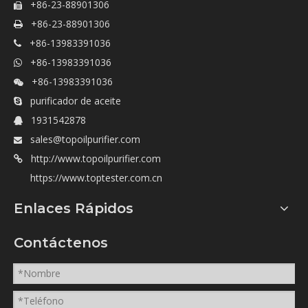
+86-23-88901306

+86-23-88901306

+86-13983391036

+86-13983391036

+86-13983391036

purificador de aceite

1931542878

sales@topoilpurifier.com

http://www.topoilpurifier.com

https://www.toptester.com.cn
Enlaces Rápidos
Contáctenos