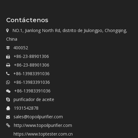
Contáctenos
NO.1, Jianlong North Rd, distrito de Jiulongpo, Chongqing,

China
400052

+86-23-88901306

+86-23-88901306

+86-13983391036

+86-13983391036

+86-13983391036

purificador de aceite

1931542878

sales@topoilpurifier.com

http://www.topoilpurifier.com

https://www.toptester.com.cn