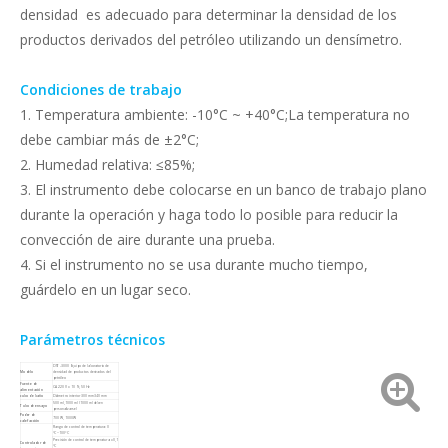
densidad es adecuado para determinar la densidad de los
productos derivados del petróleo utilizando un densímetro.
Condiciones de trabajo
1. Temperatura ambiente: -10°C ~ +40°C;La temperatura no
debe cambiar más de ±2°C;
2. Humedad relativa: ≤85%;
3. El instrumento debe colocarse en un banco de trabajo plano
durante la operación y haga todo lo posible para reducir la
convección de aire durante una prueba.
4. Si el instrumento no se usa durante mucho tiempo,
guárdelo en un lugar seco.
Parámetros técnicos
DST-3000 Equipo de laboratorio de
Modelo
densidad de productos derivados del
petróleo
Fuente de
CA 220 V ± 10 %, 50 Hz
alimentación
cubo de baño
Diámetro interior 300 mm340 mm
500 ml, 1000 ml (1000 ml deben
Tubo de ensayo
personalizarse)
Poder de
700 W, 1000 W
calefacción
Rango de control de temperatura: 0
°C~100 °C
Precisión de control de temperatura: ±0,1
Controlador de
°C