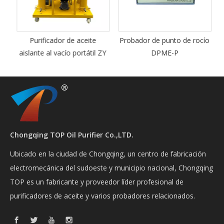
d
Purificador de aceite
Probador de punto de rocío
e
aislante al vacío portátil ZY
DPME-P
Chongqing TOP Oil Purifier Co.,LTD.
Ubicado en la ciudad de Chongqing, un centro de fabricación
electromecánica del sudoeste y municipio nacional, Chongqing
TOP es un fabricante y proveedor líder profesional de
purificadores de aceite y varios probadores relacionados.