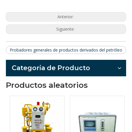
temperatura
Sensor de temperatura: Resistencia de
platino industrial;su número de escala es
Pt100
Es un termómetro de mercurio total
Termómetro
sumergido que tiene una división de
escala de 0,2 °C.
Temperatura
-10 °C~+40 °C, fluctuación de
ambiente
temperatura ≤ 2ºC
Anterior:
Humedad relativa
≤85%
Dimensión
77*55*95cm
Peso
32kg
Siguiente:
Probadores generales de productos derivados del petróleo
Categoria de Producto
Productos aleatorios