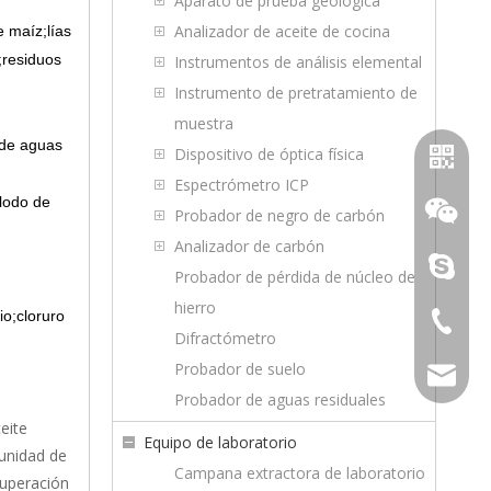
Aparato de prueba geológica
Analizador de aceite de cocina
e maíz;lías
;residuos
Instrumentos de análisis elemental
Instrumento de pretratamiento de
muestra
 de aguas
Dispositivo de óptica física
Espectrómetro ICP
;lodo de
Probador de negro de carbón
Analizador de carbón
purifica
Probador de pérdida de núcleo de
hierro
io;cloruro
+86-23-
Difractómetro
WhatsA
Probador de suelo
sales@to
Probador de aguas residuales
wechat
eite
Equipo de laboratorio
 unidad de
Campana extractora de laboratorio
cuperación