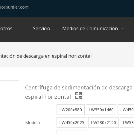
oilpurifier.com
otros
Servicio
Medios de Comunicación
tación de descarga en espiral horizontal
Centrífuga de sedimentación de descarga
espiral horizontal
LW200x880
LW350x1460
LW450
Modelo :
LW450x2025
LW530x2120
LW53