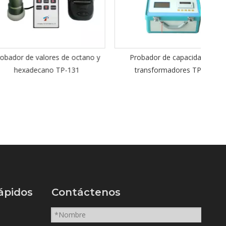
de a
CCS-
 valores de octano y
Probador de capacidad de
ecano TP-131
transformadores TPTC
ápidos
Contáctenos