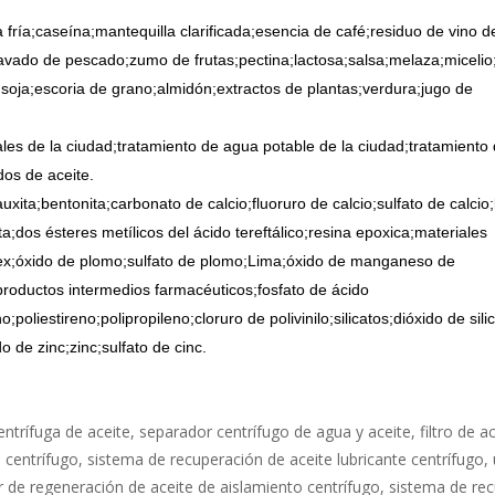
fría;caseína;mantequilla clarificada;esencia de café;residuo de vino d
avado de pescado;zumo de frutas;pectina;lactosa;salsa;melaza;micelio
 soja;escoria de grano;almidón;extractos de plantas;verdura;jugo de
les de la ciudad;tratamiento de agua potable de la ciudad;tratamiento
dos de aceite.
uxita;bentonita;carbonato de calcio;fluoruro de calcio;sulfato de calcio
ta;dos ésteres metílicos del ácido tereftálico;resina epoxica;materiales
látex;óxido de plomo;sulfato de plomo;Lima;óxido de manganeso de
productos intermedios farmacéuticos;fosfato de ácido
poliestireno;polipropileno;cloruro de polivinilo;silicatos;dióxido de silic
o de zinc;zinc;sulfato de cinc.
ntrífuga de aceite, separador centrífugo de agua y aceite, filtro de ac
 centrífugo, sistema de recuperación de aceite lubricante centrífugo,
r de regeneración de aceite de aislamiento centrífugo, sistema de re