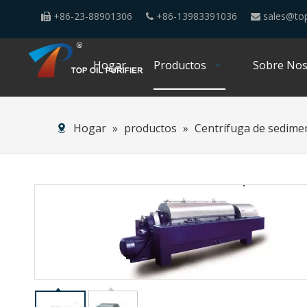
+86-23-88901306
+86-13983391036
sales@top



Hogar
Productos
Sobre Nos
Hogar
»
productos
»
Centrífuga de sedimen