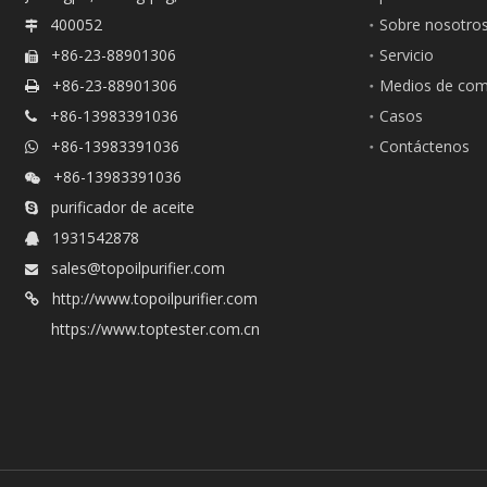
400052
Sobre nosotro

+86-23-88901306
Servicio

+86-23-88901306
Medios de com

+86-13983391036
Casos

+86-13983391036
Contáctenos

+86-13983391036

purificador de aceite

1931542878

sales@topoilpurifier.com

http://www.topoilpurifier.com

https://www.toptester.com.cn