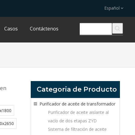
Español
Casos
Contáctenos
 en
Categoria de Producto
Purificador de aceite de transformador
x1800
Purificador de aceite aislante al
vacío de dos etapas ZYD
0x2650
Sistema de filtración de aceite