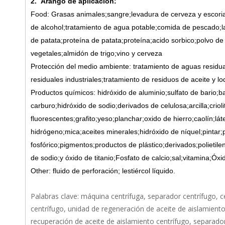
2.
A
rango de aplicación:
F
ood: Grasas animales;sangre;levadura de cerveza y escoria 
de alcohol;tratamiento de agua potable;comida de pescado;l
de patata;proteína de patata;proteína;acido sorbico;polvo de
vegetales;almidón de trigo;vino y cerveza
Protección del medio ambiente: tratamiento de aguas residua
residuales industriales;tratamiento de residuos de aceite y lo
Productos químicos: hidróxido de aluminio;sulfato de bario;ba
carburo;hidróxido de sodio;derivados de celulosa;arcilla;crioli
fluorescentes;grafito;yeso;planchar;oxido de hierro;caolín;
hidrógeno;mica;aceites minerales;hidróxido de níquel;pintar;
fosfórico;pigmentos;productos de plástico;derivados;polietileno;
de sodio;y óxido de titanio;Fosfato de calcio;sal;vitamina;Óxid
O
ther: fluido de perforación;
l
estiércol líquido.
Palabras clave: máquina centrífuga, separador centrífugo, ce
centrífugo, unidad de regeneración de aceite de aislamiento
recuperación de aceite de aislamiento centrífugo, separado