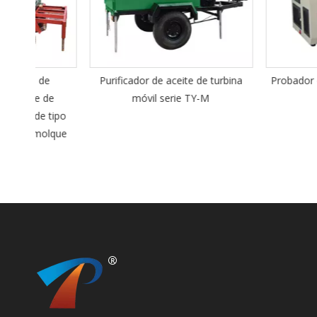
e
Purificador de aceite de turbina
Probador de rango d
de
móvil serie TY-M
DIL-20
tipo
lque