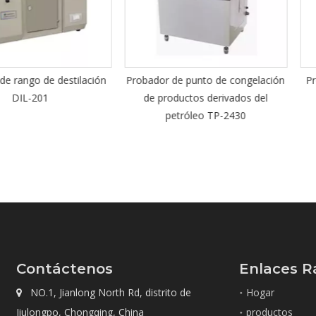
e destilación
Probador de punto de congelación
Probador de
1
de productos derivados del
hexad
petróleo TP-2430
Contáctenos
Enlaces R
NO.1, Jianlong North Rd, distrito de
Hogar

Jiulongpo, Chongqing, China
productos