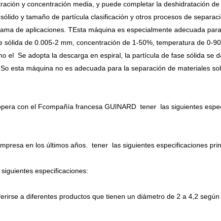
tración y concentración media, y puede completar la deshidratación de
o-sólido y tamaño de partícula clasificación y otros procesos de separac
 gama de aplicaciones.
T
Esta máquina es especialmente adecuada para
se sólida de 0.005-2 mm, concentración de 1-50%, temperatura de 0-9
o el
Se adopta la descarga en espiral, la partícula de fase sólida se 
.
S
o esta máquina no es adecuada para la separación de materiales sol
opera con el
F
compañía francesa GUINARD
tener
las siguientes espec
empresa en los últimos años.
tener
las siguientes especificaciones prin
siguientes especificaciones:
erirse a diferentes productos que tienen un diámetro de 2 a 4,2 según 