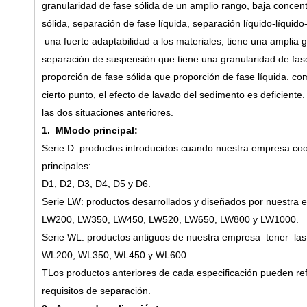
granularidad de fase sólida de un amplio rango, baja concen
sólida, separación de fase líquida, separación líquido-líquid
una fuerte adaptabilidad a los materiales, tiene una amplia
separación de suspensión que tiene una granularidad de fa
proporción de fase sólida que proporción de fase líquida.
com
cierto punto, el efecto de lavado del sedimento es deficiente
las dos situaciones anteriores.
1.
M
Modo principal:
Serie D: productos introducidos cuando nuestra empresa co
principales:
D1, D2, D3, D4, D5 y D6.
Serie LW: productos desarrollados y diseñados por nuestra 
LW200, LW350, LW450, LW520, LW650, LW800 y LW1000.
Serie WL: productos antiguos de nuestra empresa
tener
las 
WL200
,
WL350
,
WL450 y WL600.
T
Los productos anteriores de cada especificación pueden ref
requisitos de separación.