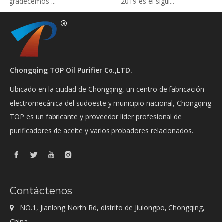
 Agradecemos ...
2019 es el sigui...
Chongqing TOP Oil Purifier Co.,LTD.
Ubicado en la ciudad de Chongqing, un centro de fabricación
electromecánica del sudoeste y municipio nacional, Chongqing
TOP es un fabricante y proveedor líder profesional de
purificadores de aceite y varios probadores relacionados.
Contáctenos
NO.1, Jianlong North Rd, distrito de Jiulongpo, Chongqing,

China