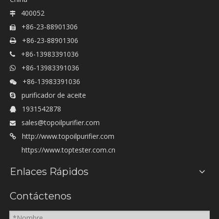
400052

+86-23-88901306

+86-23-88901306

+86-13983391036

+86-13983391036

+86-13983391036

purificador de aceite

1931542878

sales@topoilpurifier.com

http://www.topoilpurifier.com

https://www.toptester.com.cn
Enlaces Rápidos
Contáctenos